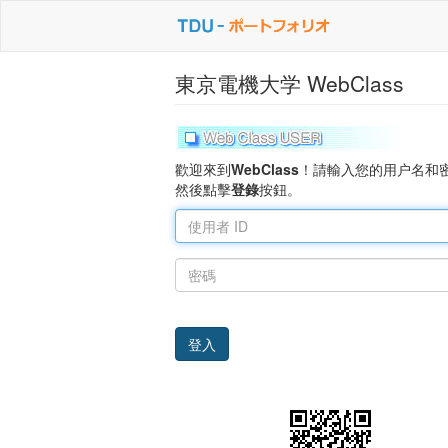
東京電機大学 WebClass
歡迎來到
WebClass
！請輸入您的用户名和
然後點擊
登錄
按鈕。
使
用
者
密
ID
碼